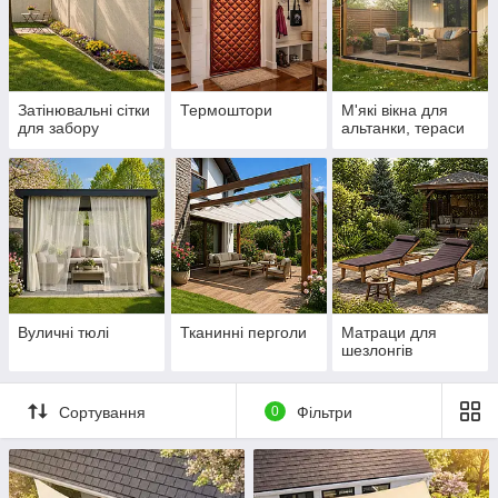
Затінювальні сітки
Термоштори
М'які вікна для
для забору
альтанки, тераси
Вуличні тюлі
Тканинні перголи
Матраци для
шезлонгів
Сортування
0
Фільтри