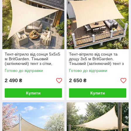
Тент-вітрило від сонця 5х5х5
Тент-вітрило від сонця та
м BritGarden. Тіньовий
дощу 3х5 м BritGarden.
(затіняючий) тент з сітки,
Тіньовий (затіняючий) тент з
молоко. Тінь 95%
оксфорду, бежевий. Тінь 95%
Готово до відправки
Готово до відправки
2 490
2 650
₴
₴
Купити
Купити