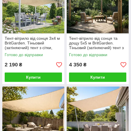
Тент-вітрило від сонця 3х4 м
Тент-вітрило від сонця та
BritGarden. Тіньовий
дощу 5х5 м BritGarden.
(затіняючий) тент з сітки,
Тіньовий (затіняючий) тент з
молоко. Тінь 95%
оксфорду, бежевий. Тінь 95%
Готово до відправки
Готово до відправки
2 190
4 350
₴
₴
Купити
Купити