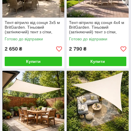
Тент-вітрило від сонця 3х5 м
Тент-вітрило від сонця 4х4 м
BritGarden. Тіньовий
BritGarden. Тіньовий
(затіняючий) тент з сітки,
(затіняючий) тент з сітки,
молоко. Тінь 95%
молоко. Тінь 95%
Готово до відправки
Готово до відправки
2 650
2 790
₴
₴
Купити
Купити