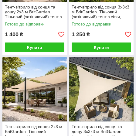
Тент-вітрило від сонця та
Тент-вітрило від сонця 3х3х3
дощу 2х3 м BritGarden.
м BritGarden. Тіньовий
Тіньовий (затіняючий) тент з
(затіняючий) тент з сітки,
оксфорду, бежевий. Тінь 95%
молоко. Тінь 95%
Готово до відправки
Готово до відправки
1 400
1 250
₴
₴
Купити
Купити
Тент-вітрило від сонця 2х3 м
Тент-вітрило від сонця та
BritGarden. Тіньовий
дощу 3х3х3 м BritGarden.