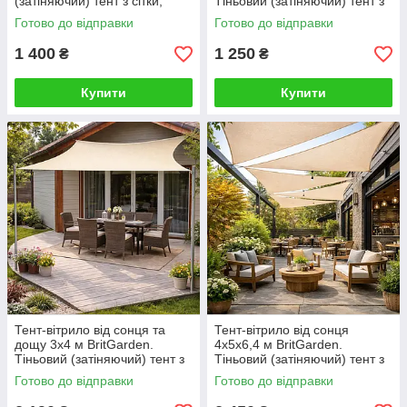
(затіняючий) тент з сітки,
Тіньовий (затіняючий) тент з
молоко. Тінь 95%
оксфорду, бежевий. Тінь 95%
Готово до відправки
Готово до відправки
1 400
1 250
₴
₴
Купити
Купити
Тент-вітрило від сонця та
Тент-вітрило від сонця
дощу 3х4 м BritGarden.
4х5х6,4 м BritGarden.
Тіньовий (затіняючий) тент з
Тіньовий (затіняючий) тент з
оксфорду, бежевий. Тінь 95%
сітки, бежевий. Тінь 95%
Готово до відправки
Готово до відправки