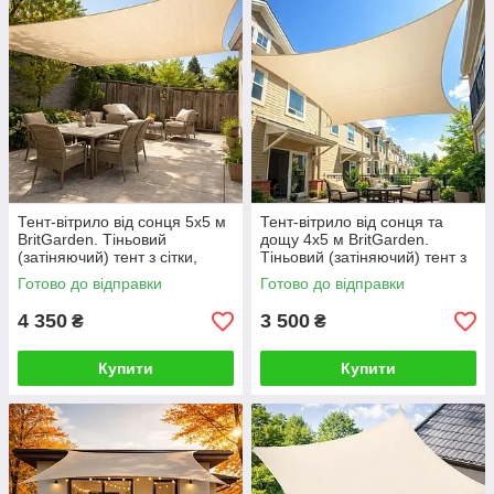
Тент-вітрило від сонця 5х5 м
Тент-вітрило від сонця та
BritGarden. Тіньовий
дощу 4х5 м BritGarden.
(затіняючий) тент з сітки,
Тіньовий (затіняючий) тент з
молоко. Тінь 95%
оксфорду, бежевий. Тінь 95%
Готово до відправки
Готово до відправки
4 350
3 500
₴
₴
Купити
Купити