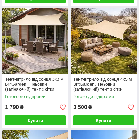
Тент-вітрило від сонця 3х3 м
Тент-вітрило від сонця 4х5 м
BritGarden. Тіньовий
BritGarden. Тіньовий
(затіняючий) тент з сітки,
(затіняючий) тент з сітки,
молоко. Тінь 95%
молоко. Тінь 95%
Готово до відправки
Готово до відправки
1 790
3 500
₴
₴
Купити
Купити