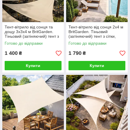
Тент-вітрило від сонця та
Тент-вітрило від сонця 2х4 м
дощу 3х3х4 м BritGarden.
BritGarden. Тіньовий
Тіньовий (затіняючий) тент з
(затіняючий) тент з сітки,
оксфорду, бежевий. Тінь 95%
молоко. Тінь 95%
Готово до відправки
Готово до відправки
1 400
1 790
₴
₴
Купити
Купити