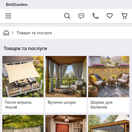
BritGarden
Товари та послуги
Товари та послуги
Тенти-вітрила
Вуличні штори
Ширми для
тіньові
балконів