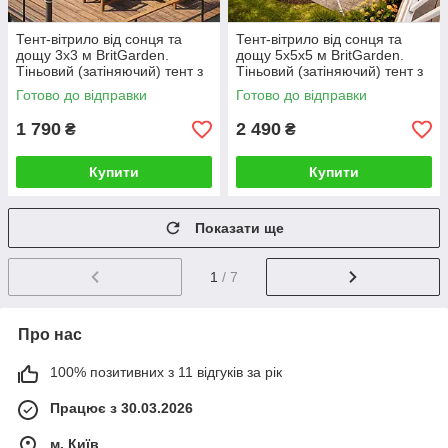
Тент-вітрило від сонця та
Тент-вітрило від сонця та
дощу 3х3 м BritGarden.
дощу 5х5х5 м BritGarden.
Тіньовий (затіняючий) тент з
Тіньовий (затіняючий) тент з
оксфорду, бежевий. Тінь 95%
оксфорду, бежевий. Тінь 95%
Готово до відправки
Готово до відправки
1 790
2 490
₴
₴
Купити
Купити
Показати ще
1
/ 7
Про нас
100% позитивних з 11 відгуків за рік
Працює з 30.03.2026
м. Київ