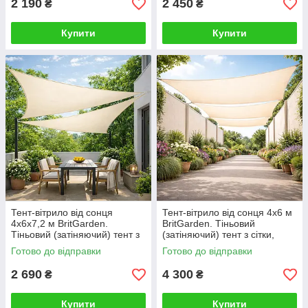
2 190
2 450
₴
₴
Купити
Купити
Тент-вітрило від сонця
Тент-вітрило від сонця 4х6 м
4х6х7,2 м BritGarden.
BritGarden. Тіньовий
Тіньовий (затіняючий) тент з
(затіняючий) тент з сітки,
сітки, бежевий. Тінь 95%
молоко. Тінь 95%
Готово до відправки
Готово до відправки
2 690
4 300
₴
₴
Купити
Купити