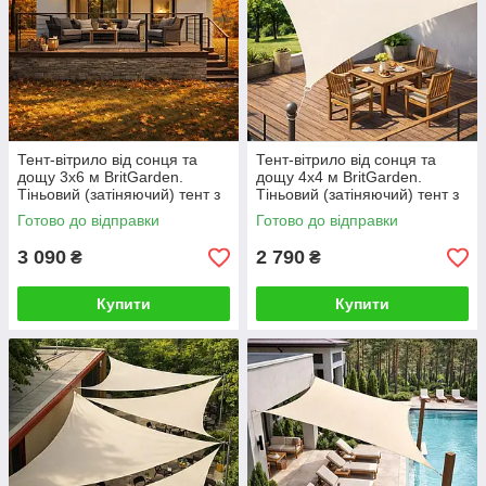
Тент-вітрило від сонця та
Тент-вітрило від сонця та
дощу 3х6 м BritGarden.
дощу 4х4 м BritGarden.
Тіньовий (затіняючий) тент з
Тіньовий (затіняючий) тент з
оксфорду, бежевий. Тінь 95%
оксфорду, бежевий. Тінь 95%
Готово до відправки
Готово до відправки
3 090
2 790
₴
₴
Купити
Купити