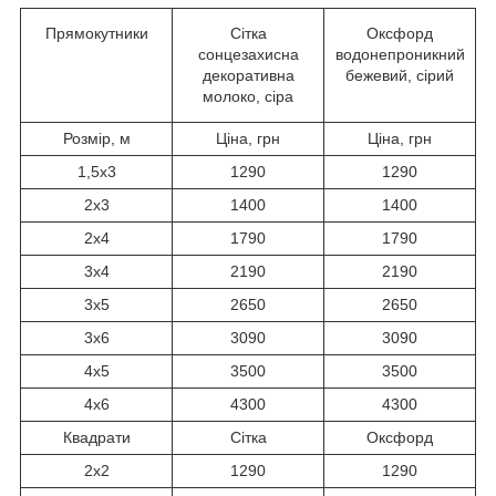
Прямокутники
Сітка
Оксфорд
сонцезахисна
водонепроникний
декоративна
бежевий, сірий
молоко, сіра
Розмір, м
Ціна, грн
Ціна, грн
1,5x3
1290
1290
2x3
1400
1400
2x4
1790
1790
3x4
2190
2190
3x5
2650
2650
3x6
3090
3090
4x5
3500
3500
4x6
4300
4300
Квадрати
Сітка
Оксфорд
2x2
1290
1290