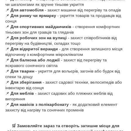
чи шезлонгами як зручне тіньове укриття
📌
Для автомобіля
- захист машини від перегріву та опадів
📌
Для ринку чи ярмарку
- укриття товарів та продавців від
сонця
📌
Для спортивних майданчиків
- створення комфортних
тіньових зон для гравців та глядачів
📌
Для робочих зон на вулиці
- захист співробітників від
перегріву на будівництві, складах тощо
📌
Для відкритої веранди
- для створення затишного місця
відпочинку з комфортним мікрокліматом
📌
Для балкона або лоджії
- захист від перегріву та
яскравого сонячного світла
📌
Для тварин
- укриття для вольєрів, загонів або будок від
спеки та дощу
📌
Для зберігання
- захист садової техніки, велосипедів або
інвентарю від сонця
📌
Для меблів
- захист садових або пляжних меблів від
вигоряння
📌
Для навісів з полікарбонату
- як додатковий елемент
захисту від нагріву та сонячних променів
🛒 Замовляйте зараз та створіть затишне місце для