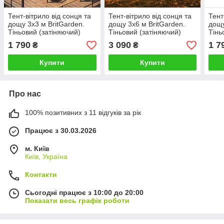
Тент-вітрило від сонця та
Тент-вітрило від сонця та
Тент
дощу 3х3 м BritGarden.
дощу 3х6 м BritGarden.
дощу
Тіньовий (затіняючий)
Тіньовий (затіняючий)
Тінь
тент з оксфорду, бежевий.
тент з оксфорду, бежевий.
тент
1 790
3 090
1 7
₴
₴
Тінь 95%
Тінь 95%
Тінь
Купити
Купити
Про нас
100% позитивних з 11 відгуків за рік
Працює з 30.03.2026
м. Київ
Київ, Україна
Контакти
Сьогодні працює з 10:00 до 20:00
Показати весь графік роботи