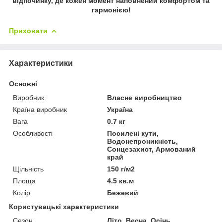
відпочинку, де кожен момент наповнений комфортом та
гармонією!
Приховати
Характеристики
Основні
Виробник
Власне виробництво
Країна виробник
Україна
Вага
0.7 кг
Особливості
Посилені кути,
Водонепроникність,
Сонцезахист, Армований
край
Щільність
150 г/м2
Площа
4.5 кв.м
Колір
Бежевий
Користувацькі характеристики
Сезон
Літо, Весна, Осінь