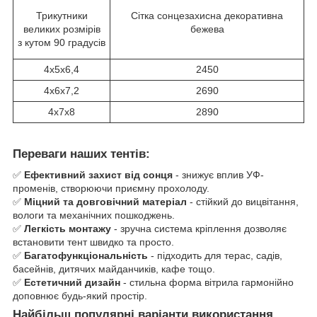
Трикутники
Сітка сонцезахисна декоративна
великих розмірів
бежева
з кутом 90 градусів
4х5х6,4
2450
4х6х7,2
2690
4х7х8
2890
Переваги наших тентів:
✅
Ефективний захист від сонця
- знижує вплив УФ-
променів, створюючи приємну прохолоду.
✅
Міцний та довговічний матеріал
- стійкий до вицвітання,
вологи та механічних пошкоджень.
✅
Легкість монтажу
- зручна система кріплення дозволяє
встановити тент швидко та просто.
✅
Багатофункціональність
- підходить для терас, садів,
басейнів, дитячих майданчиків, кафе тощо.
✅
Естетичний дизайн
- стильна форма вітрила гармонійно
доповнює будь-який простір.
Найбільш популярні варіанти використання