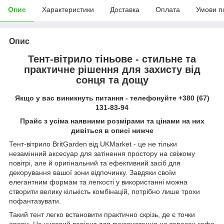
Опис
Характеристики
Доставка
Оплата
Умови п
Опис
Тент-вітрило тіньове - стильне та
практичне рішення для захисту від
сонця та дощу
Якщо у вас виникнуть питання - телефонуйте +380 (67)
131-83-94
Прайс з усіма наявними розмірами та цінами на них
дивіться в описі нижче
Тент-вітрило BritGarden від UKMarket - це не тільки
незамінний аксесуар для затінення простору на свіжому
повітрі, але й оригінальний та ефективний засіб для
декорування вашої зони відпочинку. Завдяки своїм
елегантним формам та легкості у використанні можна
створити велику кількість комбінацій, потрібно лише трохи
пофантазувати.
Такий тент легко встановити практично скрізь, де є точки