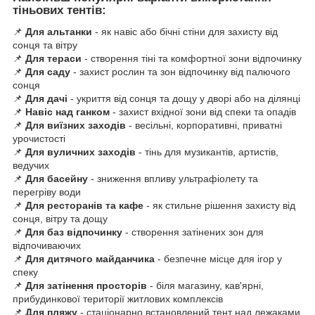
тіньових тентів:
📌
Для альтанки
- як навіс або бічні стіни для захисту від
сонця та вітру
📌
Для тераси
- створення тіні та комфортної зони відпочинку
📌
Для саду
- захист рослин та зон відпочинку від палючого
сонця
📌
Для дачі
- укриття від сонця та дощу у дворі або на ділянці
📌
Навіс над ганком
- захист вхідної зони від спеки та опадів
📌
Для виїзних заходів
- весільні, корпоративні, приватні
урочистості
📌
Для вуличних заходів
- тінь для музикантів, артистів,
ведучих
📌
Для басейну
- зниження впливу ультрафіолету та
перегріву води
📌
Для ресторанів та кафе
- як стильне рішення захисту від
сонця, вітру та дощу
📌
Для баз відпочинку
- створення затінених зон для
відпочиваючих
📌
Для дитячого майданчика
- безпечне місце для ігор у
спеку
📌
Для затінення просторів
- біля магазину, кав'ярні,
прибудинкової території житлових комплексів
📌
Для пляжу
- стаціонарно встановлений тент над лежаками