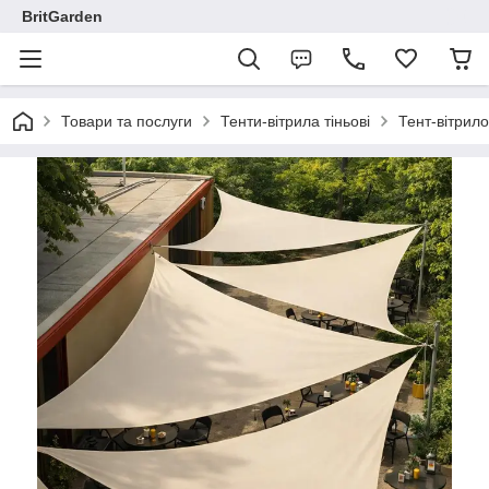
BritGarden
Товари та послуги
Тенти-вітрила тіньові
Тент-вітрило