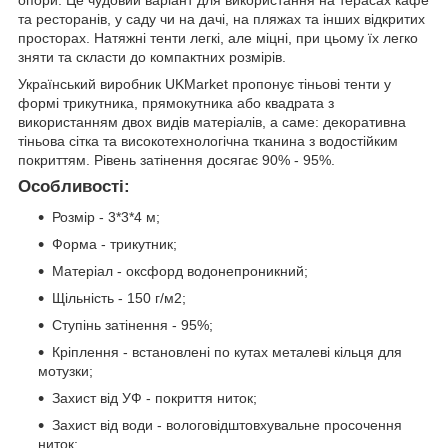
опори. Це чудовий варіант для використання на терасах кафе
та ресторанів, у саду чи на дачі, на пляжах та інших відкритих
просторах. Натяжні тенти легкі, але міцні, при цьому їх легко
зняти та скласти до компактних розмірів.
Український виробник UKMarket пропонує тіньові тенти у
формі трикутника, прямокутника або квадрата з
використанням двох видів матеріалів, а саме: декоративна
тіньова сітка та високотехнологічна тканина з водостійким
покриттям. Рівень затінення досягає 90% - 95%.
Особливості:
Розмір - 3*3*4 м;
Форма - трикутник;
Матеріал - оксфорд водонепроникний;
Щільність - 150 г/м2;
Ступінь затінення - 95%;
Кріплення - встановлені по кутах металеві кільця для
мотузки;
Захист від УФ - покриття ниток;
Захист від води - вологовідштовхувальне просочення
ниток;