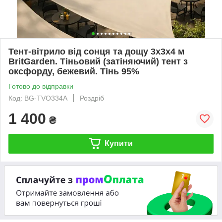
Тент-вітрило від сонця та дощу 3х3х4 м
BritGarden. Тіньовий (затіняючий) тент з
оксфорду, бежевий. Тінь 95%
Готово до відправки
Код: BG-TVO334А
Роздріб
1 400
₴
Купити