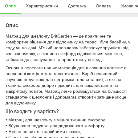
Опис
Характеристики
Доставка
Оплата
Умови п
Опис
Матрац для шезлонгу BritGarden — це практичне та
комфортне рішення для відпочинку на терасі, біля басейну, у
саду чи на дачі. М'який наповнювач забезпечує зручність під
час відпочинку, а тканина оксфорд відрізняється міцністю,
стійкістю до зношування та простотою у догляді.
Основна перевага наших матраців для шезлонгів полягає в
поєднанні комфорту та практичності. Виріб оснащений
зручною подушкою для підтримки голови та шиї, а якісна
тканина оксфорд добре підходить для використання на
відкритому повітрі. Матрац легко розміщується на більшості
стандартних шезлонгів і допомагає створити затишне місце
для відпочинку.
Що входить у вартість?
• Матрац для шезлонгу з міцної тканини оксфорд;
• Вбудована подушка для додаткового комфорту;
• Якісне пошиття з надійними швами;
• Сумка для зберігання та транспортування;