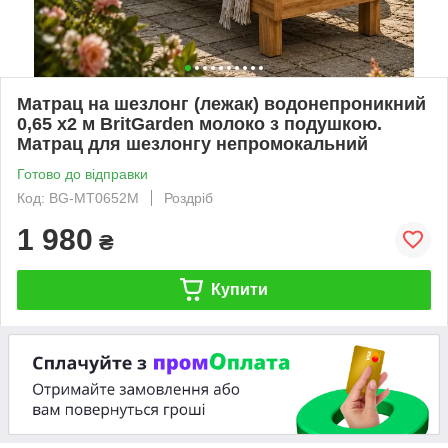
Матрац на шезлонг (лежак) водонепроникний
0,65 х2 м BritGarden молоко з подушкою.
Матрац для шезлонгу непромокальний
Готово до відправки
Код: BG-MT0652M
Роздріб
1 980
₴
Купити