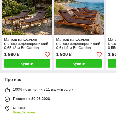
Матрац на шезлонг
Матрац на шезлонг
Матр
(лежак) водонепроникний
(лежак) водонепроникний
(леж
0,65 х2 м BritGarden
0,6х1,9 м BritGarden
0,55
коричневий з подушкою.
коричневий з подушкою.
кори
1 980
1 920
1 8
₴
₴
Матрац для шезлонгу
Матрац для шезлонгу
Матр
непромокальний
непромокальний
неп
Купити
Купити
Про нас
100% позитивних з 11 відгуків за рік
Працює з 30.03.2026
м. Київ
Київ, Україна