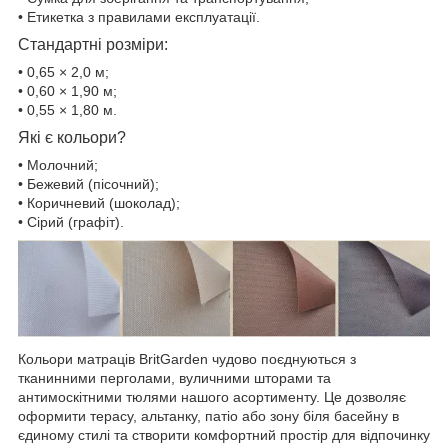
• Етикетка з правилами експлуатації.
Стандартні розміри:
• 0,65 × 2,0 м;
• 0,60 × 1,90 м;
• 0,55 × 1,80 м.
Які є кольори?
• Молочний;
• Бежевий (пісочний);
• Коричневий (шоколад);
• Сірий (графіт).
Кольори матраців BritGarden чудово поєднуються з
тканинними перголами, вуличними шторами та
антимоскітними тюлями нашого асортименту. Це дозволяє
оформити терасу, альтанку, патіо або зону біля басейну в
єдиному стилі та створити комфортний простір для відпочинку