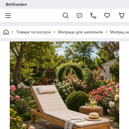
BritGarden
Товари та послуги
Матраци для шезлонгів
Матрац на