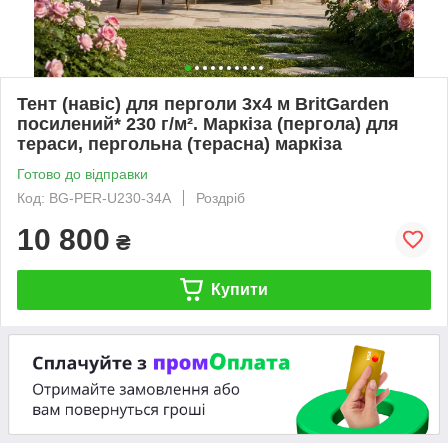
Тент (навіс) для перголи 3х4 м BritGarden
посилений* 230 г/м². Маркіза (пергола) для
тераси, пергольна (терасна) маркіза
Готово до відправки
Код: BG-PER-U230-34А
Роздріб
10 800
₴
Купити