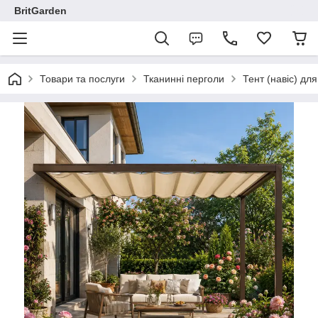
BritGarden
Товари та послуги
Тканинні перголи
Тент (навіс) дл