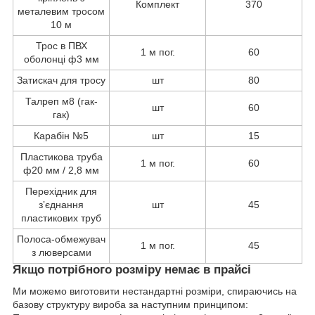
Комплект
370
металевим тросом
10 м
Трос в ПВХ
1 м пог.
60
оболонці ф3 мм
Затискач для тросу
шт
80
Талреп м8 (гак-
шт
60
гак)
Карабін №5
шт
15
Пластикова труба
1 м пог.
60
ф20 мм / 2,8 мм
Перехідник для
зʼєднання
шт
45
пластикових труб
Полоса-обмежувач
1 м пог.
45
з люверсами
Якщо потрібного розміру немає в прайсі
Ми можемо виготовити нестандартні розміри, спираючись на
базову структуру вироба за наступним принципом: