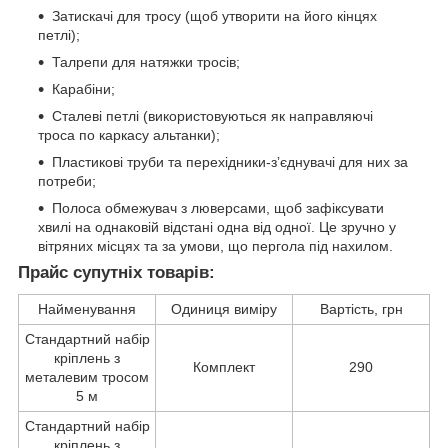
Затискачі для тросу (щоб утворити на його кінцях
петлі);
Талрепи для натяжки тросів;
Карабіни;
Сталеві петлі (використовуються як направляючі
троса по каркасу альтанки);
Пластикові труби та перехідники-зʼєднувачі для них за
потреби;
Полоса обмежувач з люверсами, щоб зафіксувати
хвилі на однаковій відстані одна від одної. Це зручно у
вітряних місцях та за умови, що пергола під нахилом.
Прайс супутніх товарів:
Найменування
Одиниця виміру
Вартість, грн
Стандартний набір
кріплень з
Комплект
290
металевим тросом
5 м
Стандартний набір
кріплень з