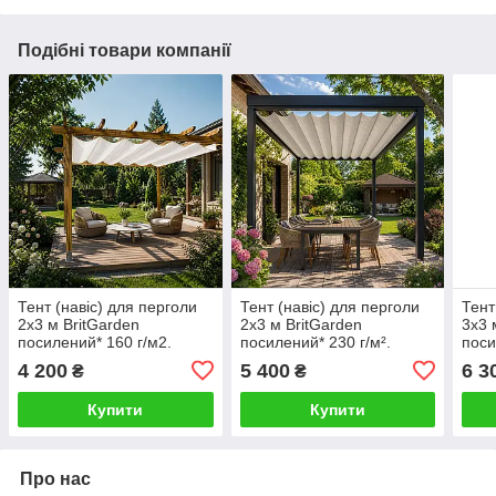
Подібні товари компанії
Тент (навіс) для перголи
Тент (навіс) для перголи
Тент
2х3 м BritGarden
2х3 м BritGarden
3х3 
посилений* 160 г/м2.
посилений* 230 г/м².
поси
Маркіза (пергола) для
Маркіза (пергола) для
Марк
4 200
5 400
6 3
₴
₴
тераси, пергольна
тераси, пергольна
тера
(терасна) маркіза
(терасна) маркіза
(тер
Купити
Купити
Про нас