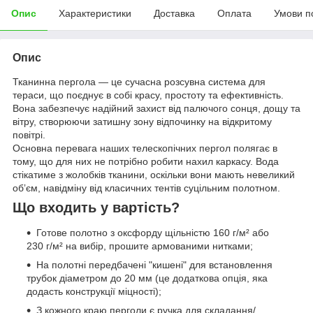
Опис
Характеристики
Доставка
Оплата
Умови п
Опис
Тканинна пергола — це сучасна розсувна система для
тераси, що поєднує в собі красу, простоту та ефективність.
Вона забезпечує надійний захист від палючого сонця, дощу та
вітру, створюючи затишну зону відпочинку на відкритому
повітрі.
Основна перевага наших телескопічних пергол полягає в
тому, що для них не потрібно робити нахил каркасу. Вода
стікатиме з жолобків тканини, оскільки вони мають невеликий
обʼєм, навідміну від класичних тентів суцільним полотном.
Що входить у вартість?
Готове полотно з оксфорду щільністю 160 г/м² або
230 г/м² на вибір, прошите армованими нитками;
На полотні передбачені "кишені" для встановлення
трубок діаметром до 20 мм (це додаткова опція, яка
додасть конструкції міцності);
З кожного краю перголи є ручка для складання/