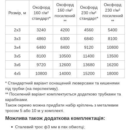
Оксфорд
Оксфорд
Оксфорд
Оксфорд
160 г/м²
230 г/м²
Розмір, м
160 г/м²
230 г/м²
посилений
посилений
стандарт*
стандарт*
**
**
2х3
3240
4200
4560
5400
3х3
4860
6300
6840
8100
3х4
6480
8400
9120
10800
3х5
8100
10500
11400
13500
3х6
9720
12600
13680
16200
4х5
10800
14000
15200
18000
* Стандартний варіант оснащений люверсами та кишенями
під трубки (на перспективу).
** Посилений варіант комплектується додатково трубками та
карабінами.
Також окремо можна придбати набір кріплень з металевим
тросом 5 або 10 м у комплекті.
Можлива також додаткова комплектація:
Сталевий трос ф3 мм в пвх обмотці;