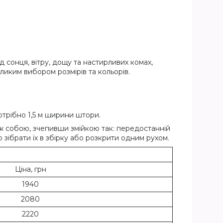
 сонця, вітру, дощу та настирливих комах,
ликим вибором розмірів та кольорів.
отрібно 1,5 м ширини штори.
іж собою, зчепивши змійкою так: передостанній
 зібрати їх в збірку або розкрити одним рухом.
Ціна, грн
1940
2080
2220