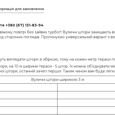
ормація для замовлення
е +380 (67) 131-83-94
ому повітрі без зайвих турбот! Вуличні штори захищають від
 сторонніх поглядів. Пропонуємо універсальний варіант з ве
уть виглядати штори зі збіркою, тому на кожен метр тераси п
ори, на 10 м ширини тераси - 5 штор. Їх можна обʼєднувати м
ої штори, останній зачеп першої. Таким чином вам буде легко
Вуличні штори шириною 3 м