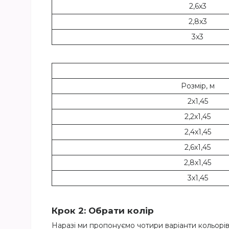
2,6x3
2,8x3
3x3
Розмір, м
2x1,45
2,2x1,45
2,4x1,45
2,6x1,45
2,8x1,45
3x1,45
Крок 2: Обрати колір
Наразі ми пропонуємо чотири варіанти кольорів