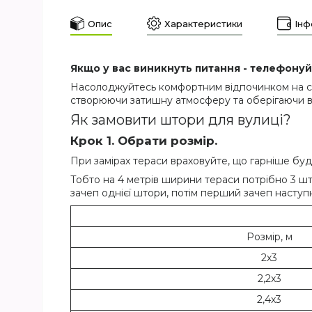
Опис
Характеристики
Інф
Якщо у вас виникнуть питання - телефонуйт
Насолоджуйтесь комфортним відпочинком на свіж
створюючи затишну атмосферу та оберігаючи від
Як замовити штори для вулиці?
Крок 1. Обрати розмір.
При замірах тераси враховуйте, що гарніше буд
Тобто на 4 метрів ширини тераси потрібно 3 шт
зачеп однієї штори, потім перший зачеп наступн
Розмір, м
2x3
2,2x3
2,4x3