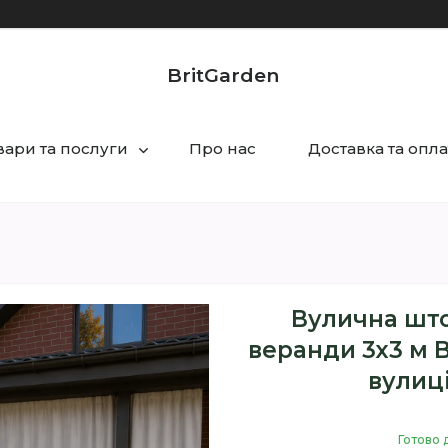
BritGarden
вари та послуги
Про нас
Доставка та опла
Вулична што
веранди 3х3 м B
вулиці
Готово 