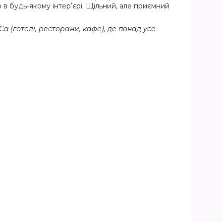
о в будь-якому інтерʼєрі. Щільний, але приємний
a (готелі, ресторани, кафе), де понад усе