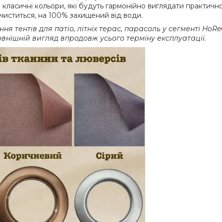
ом класичні кольори, які будуть гармонійно виглядати практичн
о чиститься, на 100% захищений від води.
 тентів для патіо, літніх терас, парасоль у сегменті HoReC
зовнішній вигляд впродовж усього терміну експлуатації.