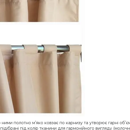
ними полотно мʼяко ковзає по карнизу та утворює гарні обʼє
підібрані під колір тканини для гармонійного вигляду (молоч