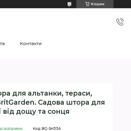
Кошик
та
Контакти
ра для альтанки, тераси,
ritGarden. Садова штора для
 від дощу та сонця
до відправки
Код:
BG-SH33А