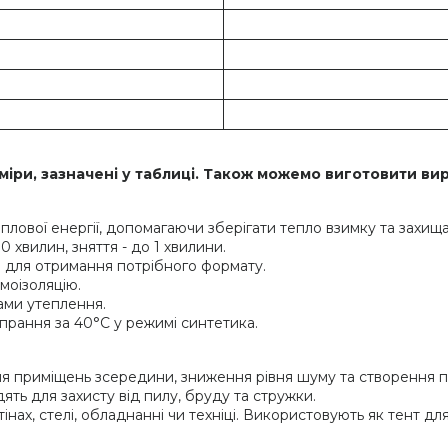
іри, зазначені у таблиці. Також можемо виготовити ви
ової енергії, допомагаючи зберігати тепло взимку та захищат
 хвилин, зняття - до 1 хвилини.
 для отримання потрібного формату.
моізоляцію.
ами утеплення.
 прання за 40°C у режимі синтетика.
 приміщень зсередини, зниження рівня шуму та створення пе
ть для захисту від пилу, бруду та стружки.
тінах, стелі, обладнанні чи техніці. Використовують як тент дл