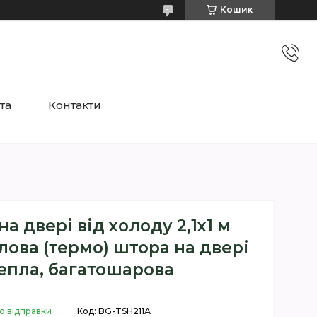
Кошик
та
Контакти
а двері від холоду 2,1х1 м
плова (термо) штора на двері
епла, багатошарова
о відправки
Код:
BG-TSH211А