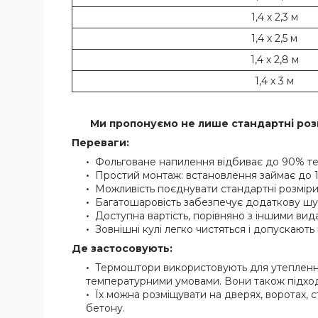
1,4 х 2,3 м
1,4 х 2,5 м
1,4 х 2,8 м
1,4 х 3 м
Ми пропонуємо не лише стандартні розм
Переваги:
Фольговане напилення відбиває до 90% тепл
Простий монтаж: встановлення займає до 10
Можливість поєднувати стандартні розміри
Багатошаровість забезпечує додаткову шу
Доступна вартість, порівняно з іншими вид
Зовнішні кулі легко чистяться і допускають
Де застосовують:
Термоштори використовують для утеплення
температурними умовами. Вони також підходя
Їх можна розміщувати на дверях, воротах, с
бетону.