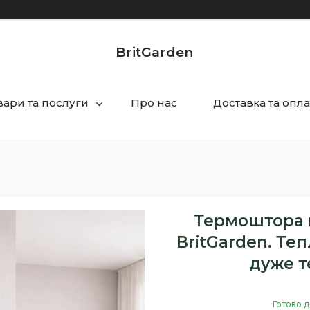
BritGarden
вари та послуги
Про нас
Доставка та опла
Термоштора н
BritGarden. Те
дуже т
Готово д