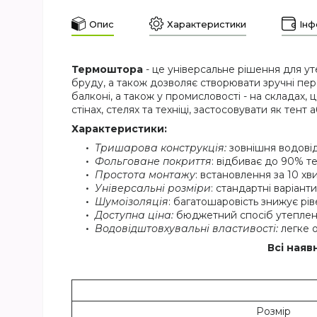
Опис
Характеристики
Інф
Термоштора
- це універсальне рішення для ут
бруду, а також дозволяє створювати зручні пер
балконі, а також у промисловості - на складах, ц
стінах, стелях та техніці, застосовувати як тент
Характеристики:
Тришарова конструкція:
зовнішня водовід
Фольговане покриття
: відбиває до 90% те
Простота монтажу
: встановлення за 10 х
Універсальні розміри
: стандартні варіант
Шумоізоляція
: багатошаровість знижує р
Доступна ціна:
бюджетний спосіб утепленн
Водовідштовхувальні властивості:
легке о
Всі наяв
Розмір