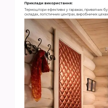
Приклади використання:
Термоштори ефективні у гаражах, приватних буд
складах, логістичних центрах, виробничих цехах