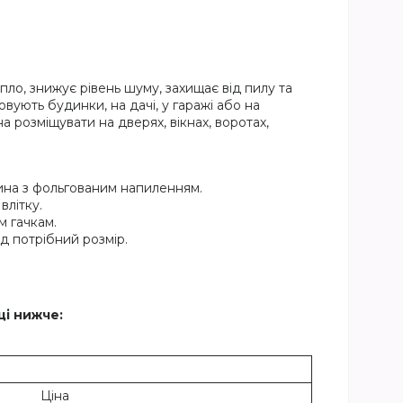
ло, знижує рівень шуму, захищає від пилу та
вують будинки, на дачі, у гаражі або на
на розміщувати на дверях, вікнах, воротах,
ина з фольгованим напиленням.
влітку.
м гачкам.
ід потрібний розмір.
ці нижче:
Ціна