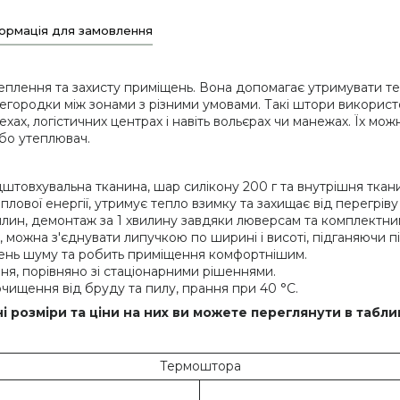
ормація для замовлення
еплення та захисту приміщень. Вона допомагає утримувати теп
егородки між зонами з різними умовами. Такі штори використо
ехах, логістичних центрах і навіть вольєрах чи манежах. Їх мож
 або утеплювач.
штовхувальна тканина, шар силікону 200 г та внутрішня ткан
плової енергії, утримує тепло взимку та захищає від перегріву 
вилин, демонтаж за 1 хвилину завдяки люверсам та комплектни
и, можна з'єднувати липучкою по ширині і висоті, підганяючи п
івень шуму та робить приміщення комфортнішим.
я, порівняно зі стаціонарними рішеннями.
чищення від бруду та пилу, прання при 40 °C.
ні розміри та ціни на них ви можете переглянути в табли
Термоштора