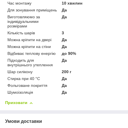
Час монтажу
10 хвилин
Для зонування приміщень
Да
Виготовляюмо за
Да
індивідуальними
розмірами
Кількість шарів
3
Можна кріпити на двері
Да
Можна кріпити на стіни
Да
Відбиває теплову енергію
до 90%
Підходить для
Да
внутрішнього утеплення
Шар силікону
200 г
Стирка при 40 °C
Да
Фольговане покриття
Да
Шумоізоляція
Да
Приховати
Умови доставки