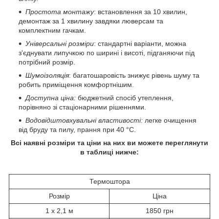
Простота монтажу
: встановлення за 10 хвилин,
демонтаж за 1 хвилину завдяки люверсам та
комплектним гачкам.
Універсальні розміри
: стандартні варіанти, можна
з'єднувати липучкою по ширині і висоті, підганяючи під
потрібний розмір.
Шумоізоляція
: багатошаровість знижує рівень шуму та
робить приміщення комфортнішим.
Доступна ціна:
бюджетний спосіб утеплення,
порівняно зі стаціонарними рішеннями.
Водовідштовхувальні властивості:
легке очищення
від бруду та пилу, прання при 40 °C.
Всі наявні розміри та ціни на них ви можете переглянути
в таблиці нижче:
Термоштора
Розмір
Ціна
1 х 2,1 м
1850 грн