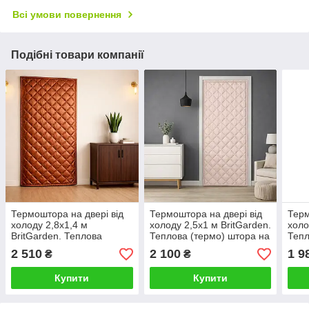
Всі умови повернення
Подібні товари компанії
Термоштора на двері від
Термоштора на двері від
Терм
холоду 2,8х1,4 м
холоду 2,5х1 м BritGarden.
холо
BritGarden. Теплова
Теплова (термо) штора на
Тепл
(термо) штора на двері
двері дуже тепла,
двер
2 510
2 100
1 9
₴
₴
дуже тепла, багатошарова
багатошарова
баг
Купити
Купити