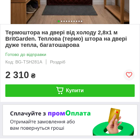
Термоштора на двері від холоду 2,8х1 м
BritGarden. Теплова (термо) штора на двері
дуже тепла, багатошарова
Готово до відправки
Код: BG-TSH281А
Роздріб
2 310
₴
Купити