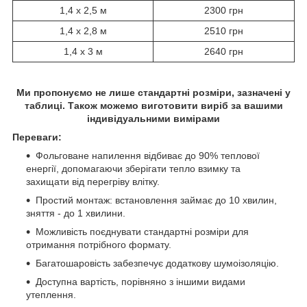
1,4 х 2,5 м
2300 грн
1,4 х 2,8 м
2510 грн
1,4 х 3 м
2640 грн
Ми пропонуємо не лише стандартні розміри, зазначені у
таблиці. Також можемо виготовити виріб за вашими
індивідуальними вимірами
Переваги:
Фольговане напилення відбиває до 90% теплової
енергії, допомагаючи зберігати тепло взимку та
захищати від перегріву влітку.
Простий монтаж: встановлення займає до 10 хвилин,
зняття - до 1 хвилини.
Можливість поєднувати стандартні розміри для
отримання потрібного формату.
Багатошаровість забезпечує додаткову шумоізоляцію.
Доступна вартість, порівняно з іншими видами
утеплення.