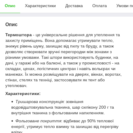
Опис
Характеристики
Доставка
Оплата
Умови п
Опис
Термоштора
- це універсальне рішення для утеплення та
захисту приміщень. Вона допомагає утримувати тепло,
знижує рівень шуму, захищає від пилу та бруду, а також
дозволяє створювати зручні перегородки між зонами з
різними умовами. Такі штори використовують будинки, на
дачі, у гаражі або на балконі, а також у промисловості - на
складах, цехах, логістичних центрах і навіть вольєрах чи
манежах. Їх можна розміщувати на дверях, вікнах, воротах,
стінах, стелях та техніці, застосовувати як тент або
утеплювач.
Характеристики:
Тришарова конструкція:
зовнішня
водовідштовхувальна тканина, шар силікону 200 г та
внутрішня тканина з фольгованим напиленням.
Фольговане покриття
: відбиває до 90% теплової
енергії, утримує тепло взимку та захищає від перегріву
влітку.