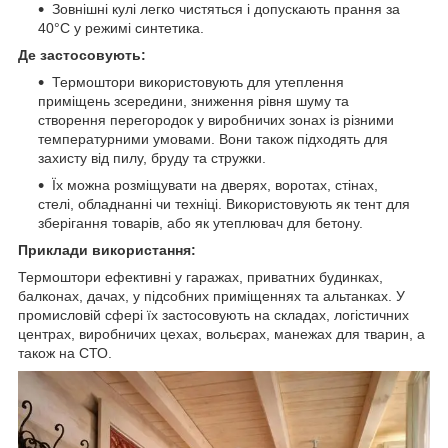
Зовнішні кулі легко чистяться і допускають прання за
40°C у режимі синтетика.
Де застосовують:
Термоштори використовують для утеплення
приміщень зсередини, зниження рівня шуму та
створення перегородок у виробничих зонах із різними
температурними умовами. Вони також підходять для
захисту від пилу, бруду та стружки.
Їх можна розміщувати на дверях, воротах, стінах,
стелі, обладнанні чи техніці. Використовують як тент для
зберігання товарів, або як утеплювач для бетону.
Приклади використання:
Термоштори ефективні у гаражах, приватних будинках,
балконах, дачах, у підсобних приміщеннях та альтанках. У
промисловій сфері їх застосовують на складах, логістичних
центрах, виробничих цехах, вольєрах, манежах для тварин, а
також на СТО.