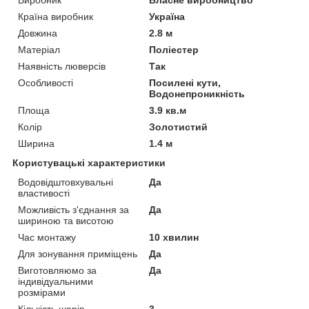
Країна виробник
Україна
Довжина
2.8 м
Матеріал
Поліестер
Наявність люверсів
Так
Особливості
Посилені кути,
Водонепроникність
Площа
3.9 кв.м
Колір
Золотистий
Ширина
1.4 м
Користувацькі характеристики
Водовідштовхувальні
Да
властивості
Можливість з'єднання за
Да
шириною та висотою
Час монтажу
10 хвилин
Для зонування приміщень
Да
Виготовляюмо за
Да
індивідуальними
розмірами
Кількість шарів
3