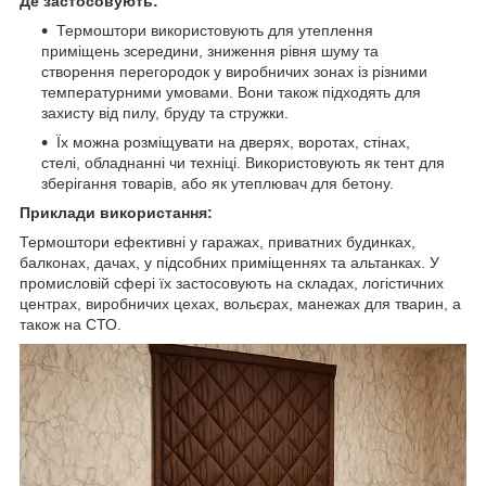
Де застосовують:
Термоштори використовують для утеплення
приміщень зсередини, зниження рівня шуму та
створення перегородок у виробничих зонах із різними
температурними умовами. Вони також підходять для
захисту від пилу, бруду та стружки.
Їх можна розміщувати на дверях, воротах, стінах,
стелі, обладнанні чи техніці. Використовують як тент для
зберігання товарів, або як утеплювач для бетону.
Приклади використання:
Термоштори ефективні у гаражах, приватних будинках,
балконах, дачах, у підсобних приміщеннях та альтанках. У
промисловій сфері їх застосовують на складах, логістичних
центрах, виробничих цехах, вольєрах, манежах для тварин, а
також на СТО.