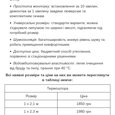
Простота монтажу
: встановлення за 10 хвилин,
демонтаж за 1 хвилину завдяки люверсам та
комплектним гачкам.
Універсальні розміри
: стандартні варіанти, можна
з'єднувати липучкою по ширині і висоті, підганяючи під
потрібний розмір.
Шумоізоляція
: багатошаровість знижує рівень шуму та
робить приміщення комфортнішим.
Доступна ціна:
бюджетний спосіб утеплення,
порівняно зі стаціонарними рішеннями.
Водовідштовхувальні властивості:
легке очищення
від бруду та пилу, прання при 40 °C.
Всі наявні розміри та ціни на них ви можете переглянути
в таблиці нижче:
Термоштора
Розмір
Ціна
1 х 2,1 м
1850 грн
1 х 2,3 м
1980 грн