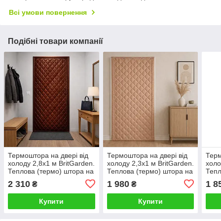
Всі умови повернення
Подібні товари компанії
Термоштора на двері від
Термоштора на двері від
Терм
холоду 2,8х1 м BritGarden.
холоду 2,3х1 м BritGarden.
холо
Теплова (термо) штора на
Теплова (термо) штора на
Тепл
двері дуже тепла,
двері дуже тепла,
двер
2 310
1 980
1 8
₴
₴
багатошарова
багатошарова
баг
Купити
Купити