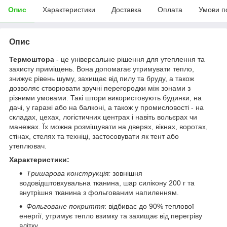
Опис
Характеристики
Доставка
Оплата
Умови п
Опис
Термоштора
- це універсальне рішення для утеплення та
захисту приміщень. Вона допомагає утримувати тепло,
знижує рівень шуму, захищає від пилу та бруду, а також
дозволяє створювати зручні перегородки між зонами з
різними умовами. Такі штори використовують будинки, на
дачі, у гаражі або на балконі, а також у промисловості - на
складах, цехах, логістичних центрах і навіть вольєрах чи
манежах. Їх можна розміщувати на дверях, вікнах, воротах,
стінах, стелях та техніці, застосовувати як тент або
утеплювач.
Характеристики:
Тришарова конструкція:
зовнішня
водовідштовхувальна тканина, шар силікону 200 г та
внутрішня тканина з фольгованим напиленням.
Фольговане покриття
: відбиває до 90% теплової
енергії, утримує тепло взимку та захищає від перегріву
влітку.