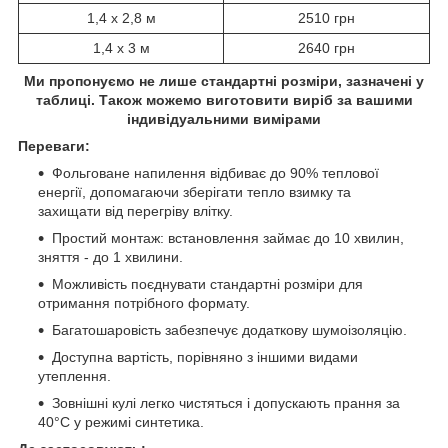
1,4 х 2,8 м
2510 грн
1,4 х 3 м
2640 грн
Ми пропонуємо не лише стандартні розміри, зазначені у
таблиці. Також можемо виготовити виріб за вашими
індивідуальними вимірами
Переваги:
Фольговане напилення відбиває до 90% теплової
енергії, допомагаючи зберігати тепло взимку та
захищати від перегріву влітку.
Простий монтаж: встановлення займає до 10 хвилин,
зняття - до 1 хвилини.
Можливість поєднувати стандартні розміри для
отримання потрібного формату.
Багатошаровість забезпечує додаткову шумоізоляцію.
Доступна вартість, порівняно з іншими видами
утеплення.
Зовнішні кулі легко чистяться і допускають прання за
40°C у режимі синтетика.