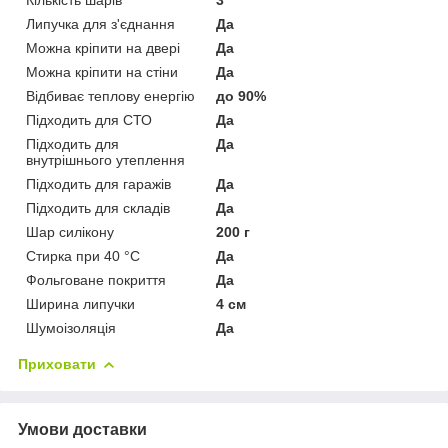
Липучка для з'єднання
Да
Можна кріпити на двері
Да
Можна кріпити на стіни
Да
Відбиває теплову енергію
до 90%
Підходить для СТО
Да
Підходить для
Да
внутрішнього утеплення
Підходить для гаражів
Да
Підходить для складів
Да
Шар силікону
200 г
Стирка при 40 °C
Да
Фольговане покриття
Да
Ширина липучки
4 см
Шумоізоляція
Да
Приховати
Умови доставки