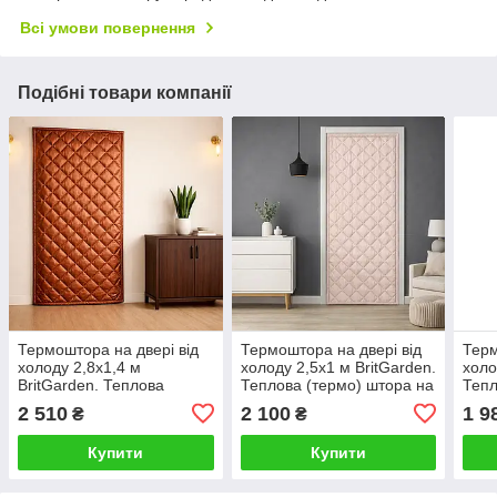
Всі умови повернення
Подібні товари компанії
Термоштора на двері від
Термоштора на двері від
Терм
холоду 2,8х1,4 м
холоду 2,5х1 м BritGarden.
холо
BritGarden. Теплова
Теплова (термо) штора на
Тепл
(термо) штора на двері
двері дуже тепла,
двер
2 510
2 100
1 9
₴
₴
дуже тепла, багатошарова
багатошарова
баг
Купити
Купити