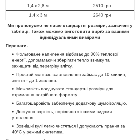
1,4 х 2,8 м
2510 грн
1,4 х 3 м
2640 грн
Ми пропонуємо не лише стандартні розміри, зазначені у
таблиці. Також можемо виготовити виріб за вашими
індивідуальними вимірами
Переваги:
Фольговане напилення відбиває до 90% теплової
енергії, допомагаючи зберігати тепло взимку та
захищати від перегріву влітку.
Простий монтаж: встановлення займає до 10 хвилин,
зняття - до 1 хвилини.
Можливість поєднувати стандартні розміри для
отримання потрібного формату.
Багатошаровість забезпечує додаткову шумоізоляцію.
Доступна вартість, порівняно з іншими видами
утеплення.
Зовнішні кулі легко чистяться і допускають прання за
40°C у режимі синтетика.