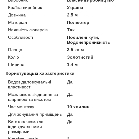
Країна виробник
Україна
Довжина
2.5 м
Матеріал
Поліестер
Наявність люверсів
Так
Особливості
Посилені кути,
Водонепроникність
Площа
3.5 кв.м
Колір
Золотистий
Ширина
1.4 м
Користувацькі характеристики
Водовідштовхувальні
Да
властивості
Можливість з'єднання за
Да
шириною та висотою
Час монтажу
10 хвилин
Для зонування приміщень
Да
Виготовляюмо за
Да
індивідуальними
розмірами
Кількість шарів
3