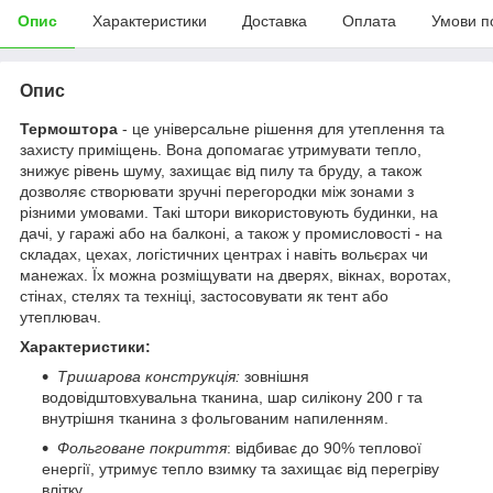
Опис
Характеристики
Доставка
Оплата
Умови п
Опис
Термоштора
- це універсальне рішення для утеплення та
захисту приміщень. Вона допомагає утримувати тепло,
знижує рівень шуму, захищає від пилу та бруду, а також
дозволяє створювати зручні перегородки між зонами з
різними умовами. Такі штори використовують будинки, на
дачі, у гаражі або на балконі, а також у промисловості - на
складах, цехах, логістичних центрах і навіть вольєрах чи
манежах. Їх можна розміщувати на дверях, вікнах, воротах,
стінах, стелях та техніці, застосовувати як тент або
утеплювач.
Характеристики:
Тришарова конструкція:
зовнішня
водовідштовхувальна тканина, шар силікону 200 г та
внутрішня тканина з фольгованим напиленням.
Фольговане покриття
: відбиває до 90% теплової
енергії, утримує тепло взимку та захищає від перегріву
влітку.