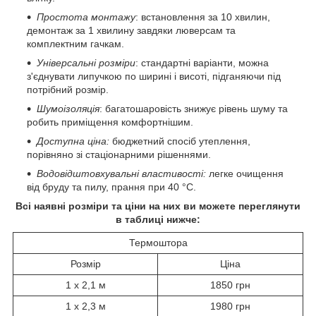
Простота монтажу
: встановлення за 10 хвилин,
демонтаж за 1 хвилину завдяки люверсам та
комплектним гачкам.
Універсальні розміри
: стандартні варіанти, можна
з'єднувати липучкою по ширині і висоті, підганяючи під
потрібний розмір.
Шумоізоляція
: багатошаровість знижує рівень шуму та
робить приміщення комфортнішим.
Доступна ціна:
бюджетний спосіб утеплення,
порівняно зі стаціонарними рішеннями.
Водовідштовхувальні властивості:
легке очищення
від бруду та пилу, прання при 40 °C.
Всі наявні розміри та ціни на них ви можете переглянути
в таблиці нижче:
Термоштора
Розмір
Ціна
1 х 2,1 м
1850 грн
1 х 2,3 м
1980 грн