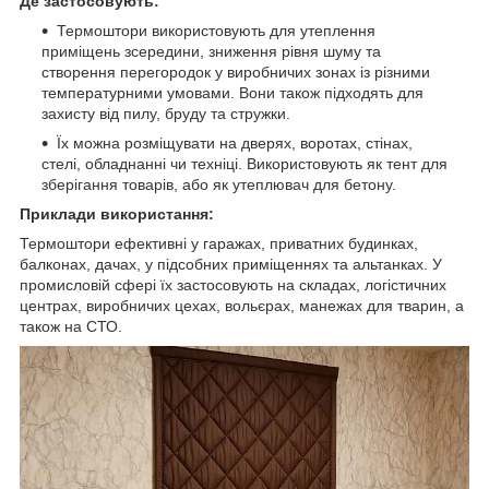
Де застосовують:
Термоштори використовують для утеплення
приміщень зсередини, зниження рівня шуму та
створення перегородок у виробничих зонах із різними
температурними умовами. Вони також підходять для
захисту від пилу, бруду та стружки.
Їх можна розміщувати на дверях, воротах, стінах,
стелі, обладнанні чи техніці. Використовують як тент для
зберігання товарів, або як утеплювач для бетону.
Приклади використання:
Термоштори ефективні у гаражах, приватних будинках,
балконах, дачах, у підсобних приміщеннях та альтанках. У
промисловій сфері їх застосовують на складах, логістичних
центрах, виробничих цехах, вольєрах, манежах для тварин, а
також на СТО.