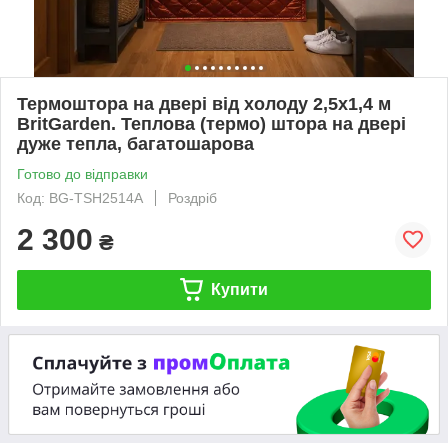
Термоштора на двері від холоду 2,5х1,4 м
BritGarden. Теплова (термо) штора на двері
дуже тепла, багатошарова
Готово до відправки
Код: BG-TSH2514А
Роздріб
2 300
₴
Купити