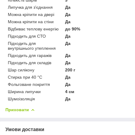
Липучка для з'єднання
Да
Можна кріпити на двері
Да
Можна кріпити на стіни
Да
Відбиває теплову енергію
до 90%
Підходить для СТО
Да
Підходить для
Да
внутрішнього утеплення
Підходить для гаражів
Да
Підходить для складів
Да
Шар силікону
200 г
Стирка при 40 °C
Да
Фольговане покриття
Да
Ширина липучки
4 см
Шумоізоляція
Да
Приховати
Умови доставки