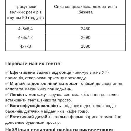
Трикутники
Сітка сонцезахисна декоративна
великих розмірів
бежева
з кутом 90 градусів
4х5х6,4
2450
4х6х7,2
2690
4х7х8
2890
Переваги наших тентів:
✅
Ефективний захист від сонця
- знижує вплив УФ-
променів, створюючи приємну прохолоду.
✅
Міцний та довговічний матеріал
- стійкий до вицвітання,
вологи та механічних пошкоджень.
✅
Легкість монтажу
- зручна система кріплення дозволяє
встановити тент швидко та просто.
✅
Багатофункціональність
- підходить для терас, садів,
басейнів, дитячих майданчиків, кафе тощо.
✅
Естетичний дизайн
- стильна форма вітрила гармонійно
доповнює будь-який простір.
Найбільш популярні варіанти використання