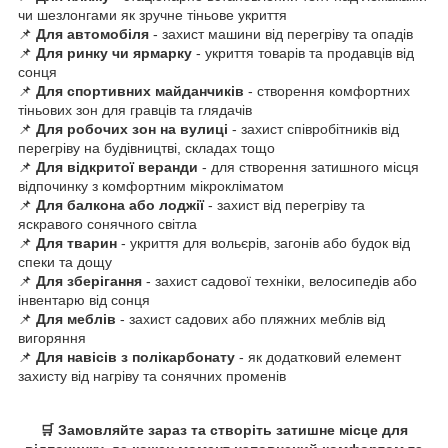
чи шезлонгами як зручне тіньове укриття
📌
Для автомобіля
- захист машини від перегріву та опадів
📌
Для ринку чи ярмарку
- укриття товарів та продавців від
сонця
📌
Для спортивних майданчиків
- створення комфортних
тіньових зон для гравців та глядачів
📌
Для робочих зон на вулиці
- захист співробітників від
перегріву на будівництві, складах тощо
📌
Для відкритої веранди
- для створення затишного місця
відпочинку з комфортним мікрокліматом
📌
Для балкона або лоджії
- захист від перегріву та
яскравого сонячного світла
📌
Для тварин
- укриття для вольєрів, загонів або будок від
спеки та дощу
📌
Для зберігання
- захист садової техніки, велосипедів або
інвентарю від сонця
📌
Для меблів
- захист садових або пляжних меблів від
вигоряння
📌
Для навісів з полікарбонату
- як додатковий елемент
захисту від нагріву та сонячних променів
🛒 Замовляйте зараз та створіть затишне місце для