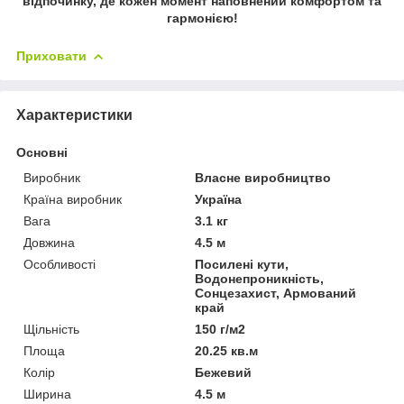
відпочинку, де кожен момент наповнений комфортом та
гармонією!
Приховати
Характеристики
Основні
Виробник
Власне виробництво
Країна виробник
Україна
Вага
3.1 кг
Довжина
4.5 м
Особливості
Посилені кути,
Водонепроникність,
Сонцезахист, Армований
край
Щільність
150 г/м2
Площа
20.25 кв.м
Колір
Бежевий
Ширина
4.5 м