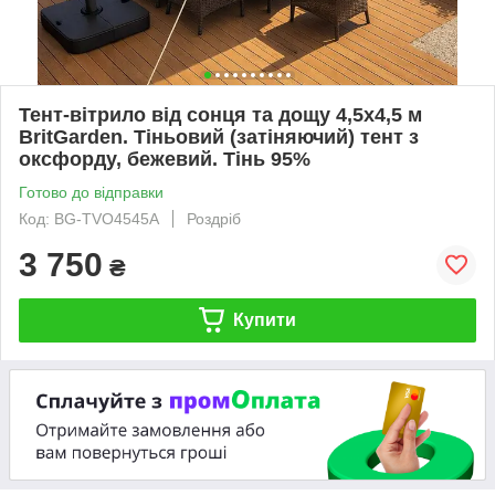
Тент-вітрило від сонця та дощу 4,5х4,5 м
BritGarden. Тіньовий (затіняючий) тент з
оксфорду, бежевий. Тінь 95%
Готово до відправки
Код: BG-TVO4545А
Роздріб
3 750
₴
Купити