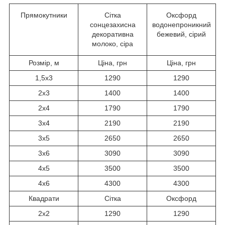
Прямокутники
Сітка
Оксфорд
сонцезахисна
водонепроникний
декоративна
бежевий, сірий
молоко, сіра
Розмір, м
Ціна, грн
Ціна, грн
1,5x3
1290
1290
2x3
1400
1400
2x4
1790
1790
3x4
2190
2190
3x5
2650
2650
3x6
3090
3090
4x5
3500
3500
4x6
4300
4300
Квадрати
Сітка
Оксфорд
2x2
1290
1290