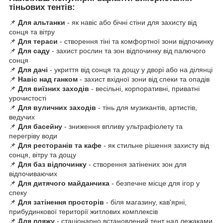
тіньових тентів:
📌
Для альтанки
- як навіс або бічні стіни для захисту від
сонця та вітру
📌
Для тераси
- створення тіні та комфортної зони відпочинку
📌
Для саду
- захист рослин та зон відпочинку від палючого
сонця
📌
Для дачі
- укриття від сонця та дощу у дворі або на ділянці
📌
Навіс над ганком
- захист вхідної зони від спеки та опадів
📌
Для виїзних заходів
- весільні, корпоративні, приватні
урочистості
📌
Для вуличних заходів
- тінь для музикантів, артистів,
ведучих
📌
Для басейну
- зниження впливу ультрафіолету та
перегріву води
📌
Для ресторанів та кафе
- як стильне рішення захисту від
сонця, вітру та дощу
📌
Для баз відпочинку
- створення затінених зон для
відпочиваючих
📌
Для дитячого майданчика
- безпечне місце для ігор у
спеку
📌
Для затінення просторів
- біля магазину, кав'ярні,
прибудинкової території житлових комплексів
📌
Для пляжу
- стаціонарно встановлений тент над лежаками