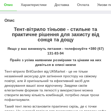
Опис
Характеристики
Доставка
Оплата
Умови п
Опис
Тент-вітрило тіньове - стильне та
практичне рішення для захисту від
сонця та дощу
Якщо у вас виникнуть питання - телефонуйте +380 (67)
131-83-94
Прайс з усіма наявними розмірами та цінами на них
дивіться в описі нижче
Тент-вітрило BritGarden від UKMarket - це не тільки
незамінний аксесуар для затінення простору на свіжому
повітрі, але й оригінальний та ефективний засіб для
декорування вашої зони відпочинку. Завдяки своїм
елегантним формам та легкості у використанні можна
створити велику кількість комбінацій, потрібно лише трохи
пофантазувати.
Такий тент легко встановити практично скрізь, де є точки