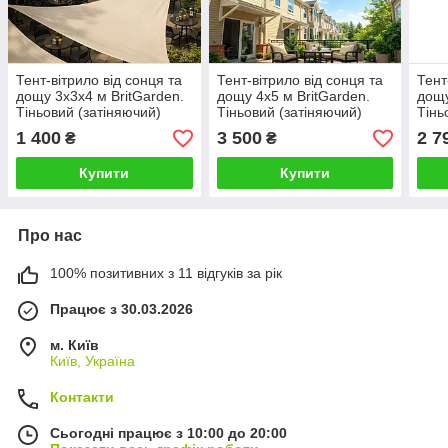
Тент-вітрило від сонця та
Тент-вітрило від сонця та
Тент
дощу 3х3х4 м BritGarden.
дощу 4х5 м BritGarden.
дощу
Тіньовий (затіняючий)
Тіньовий (затіняючий)
Тінь
тент з оксфорду, бежевий.
тент з оксфорду, бежевий.
тент
1 400
3 500
2 7
₴
₴
Тінь 95%
Тінь 95%
Тінь
Купити
Купити
Про нас
100% позитивних з 11 відгуків за рік
Працює з 30.03.2026
м. Київ
Київ, Україна
Контакти
Сьогодні працює з 10:00 до 20:00