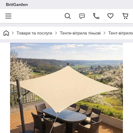
BritGarden
Товари та послуги
Тенти-вітрила тіньові
Тент-вітрило