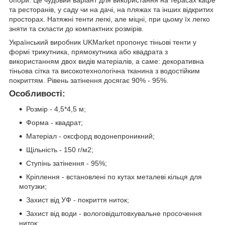
опори. Це чудовий варіант для використання на терасах кафе
та ресторанів, у саду чи на дачі, на пляжах та інших відкритих
просторах. Натяжні тенти легкі, але міцні, при цьому їх легко
зняти та скласти до компактних розмірів.
Український виробник UKMarket пропонує тіньові тенти у
формі трикутника, прямокутника або квадрата з
використанням двох видів матеріалів, а саме: декоративна
тіньова сітка та високотехнологічна тканина з водостійким
покриттям. Рівень затінення досягає 90% - 95%.
Особливості:
Розмір - 4,5*4,5 м;
Форма - квадрат;
Матеріал - оксфорд водонепроникний;
Щільність - 150 г/м2;
Ступінь затінення - 95%;
Кріплення - встановлені по кутах металеві кільця для
мотузки;
Захист від УФ - покриття ниток;
Захист від води - вологовідштовхувальне просочення
ниток;