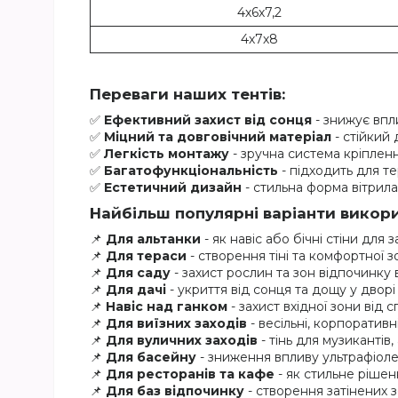
4х6х7,2
4х7х8
Переваги наших тентів:
✅
Ефективний захист від сонця
- знижує впл
✅
Міцний та довговічний матеріал
- стійкий
✅
Легкість монтажу
- зручна система кріплен
✅
Багатофункціональність
- підходить для те
✅
Естетичний дизайн
- стильна форма вітрил
Найбільш популярні варіанти викори
📌
Для альтанки
- як навіс або бічні стіни для з
📌
Для тераси
- створення тіні та комфортної 
📌
Для саду
- захист рослин та зон відпочинку
📌
Для дачі
- укриття від сонця та дощу у дворі
📌
Навіс над ганком
- захист вхідної зони від 
📌
Для виїзних заходів
- весільні, корпоративн
📌
Для вуличних заходів
- тінь для музикантів,
📌
Для басейну
- зниження впливу ультрафіоле
📌
Для ресторанів та кафе
- як стильне рішен
📌
Для баз відпочинку
- створення затінених 