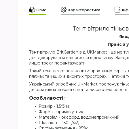
Опис
Характеристики
Інф
Тент-вітрило тіньо
Якщо
Прайс з 
Тент-вітрило BritGarden від UKMarket - це не т
для декорування вашої зони відпочинку. Завдяк
лише трохи пофантазувати.
Такий тент легко встановити практично скрізь, 
пляжах та інших відкритих просторах. Натяжні тен
Український виробник UKMarket пропонує тіньов
декоративна тіньова сітка та високотехнологічн
Особливості:
Розмір - 1,5*3 м;
Форма - прямокутник;
Матеріал - оксфорд водонепроникний;
Щільність - 150 г/м2;
Ступінь затінення - 95%;