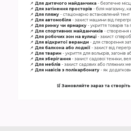
📌
Для дитячого майданчика
- безпечне місц
📌
Для затінення просторів
- біля магазину, к
📌
Для пляжу
- стаціонарно встановлений тент
📌
Для автомобіля
- захист машини від перегрі
📌
Для ринку чи ярмарку
- укриття товарів та
📌
Для спортивних майданчиків
- створення 
📌
Для робочих зон на вулиці
- захист співроб
📌
Для відкритої веранди
- для створення за
📌
Для балкона або лоджії
- захист від перегр
📌
Для тварин
- укриття для вольєрів, загонів 
📌
Для зберігання
- захист садової техніки, в
📌
Для меблів
- захист садових або пляжних ме
📌
Для навісів з полікарбонату
- як додаткови
🛒 Замовляйте зараз та створі