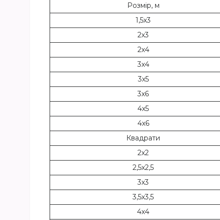
Розмір, м
1,5x3
2x3
2x4
3x4
3x5
3x6
4x5
4x6
Квадрати
2x2
2,5x2,5
3x3
3,5x3,5
4x4