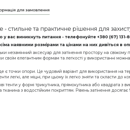
ормація для замовлення
ве - стильне та практичне рішення для захист
 у вас виникнуть питання - телефонуйте +380 (67) 131-
усіма наявними розмірами та цінами на них дивіться в оп
ільки незамінний аксесуар для затінення простору на свіжому п
и своїм елегантним формам та легкості у використанні можна 
де є точки опори. Це чудовий варіант для використання на тера
ти легкі, але міцні, при цьому їх легко зняти та скласти до ко
і тенти у формі трикутника, прямокутника або квадрата з вик
а тканина з водостійким покриттям. Рівень затінення досягає 