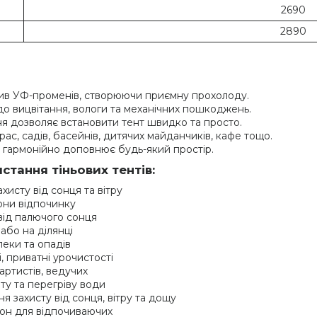
2690
2890
ив УФ-променів, створюючи приємну прохолоду.
 до вицвітання, вологи та механічних пошкоджень.
ня дозволяє встановити тент швидко та просто.
рас, садів, басейнів, дитячих майданчиків, кафе тощо.
а гармонійно доповнює будь-який простір.
стання тіньових тентів:
ахисту від сонця та вітру
зони відпочинку
 від палючого сонця
 або на ділянці
спеки та опадів
і, приватні урочистості
 артистів, ведучих
ту та перегріву води
ня захисту від сонця, вітру та дощу
зон для відпочиваючих