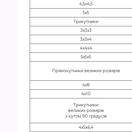
4,5х4,5
5x5
Трикутники
3x3x3
3x3x4
4x4x4
5x5x5
Прямокутники великих розмірів
4x8
4x10
Трикутники
великих розмірів
з кутом 90 градусів
4х5х6,4