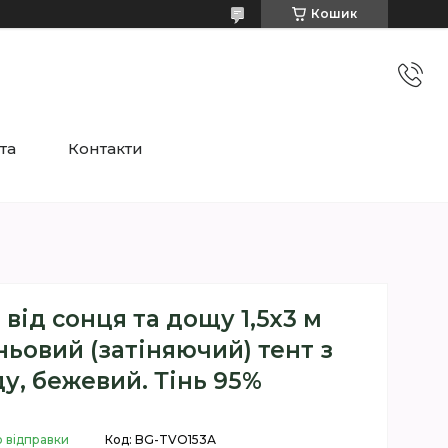
Кошик
та
Контакти
 від сонця та дощу 1,5х3 м
іньовий (затіняючий) тент з
у, бежевий. Тінь 95%
о відправки
Код:
BG-TVO153А