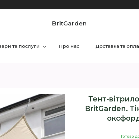
BritGarden
вари та послуги
Про нас
Доставка та опла
Тент-вітрило
BritGarden. Т
оксфорд
Готово д