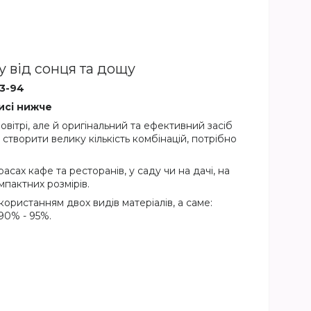
у від сонця та дощу
83-94
исі нижче
овітрі, але й оригінальний та ефективний засіб
створити велику кількість комбінацій, потрібно
сах кафе та ресторанів, у саду чи на дачі, на
мпактних розмірів.
ористанням двох видів матеріалів, а саме:
90% - 95%.