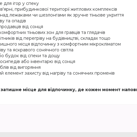
е для ігор у спеку
ав'ярні, прибудинкової території житлових комплексів
 над лежаками чи шезлонгами як зручне тіньове укриття
ву та опадів
 продавців від сонця
комфортних тіньових зон для гравців та глядачів
ітників від перегріву на будівництві, складах тощо
тишного місця відпочинку з комфортним мікрокліматом
іву та яскравого сонячного світла
або будок від спеки та дощу
елосипедів або інвентарю від сонця
блів від вигоряння
й елемент захисту від нагріву та сонячних променів
ть затишне місце для відпочинку, де кожен момент напо