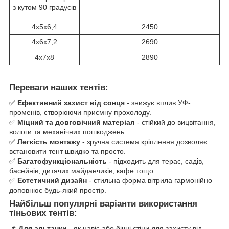
з кутом 90 градусів
4х5х6,4
2450
4х6х7,2
2690
4х7х8
2890
Переваги наших тентів:
✅
Ефективний захист від сонця
- знижує вплив УФ-
променів, створюючи приємну прохолоду.
✅
Міцний та довговічний матеріал
- стійкий до вицвітання,
вологи та механічних пошкоджень.
✅
Легкість монтажу
- зручна система кріплення дозволяє
встановити тент швидко та просто.
✅
Багатофункціональність
- підходить для терас, садів,
басейнів, дитячих майданчиків, кафе тощо.
✅
Естетичний дизайн
- стильна форма вітрила гармонійно
доповнює будь-який простір.
Найбільш популярні варіанти використання
тіньових тентів:
📌
Для альтанки
- як навіс або бічні стіни для захисту від