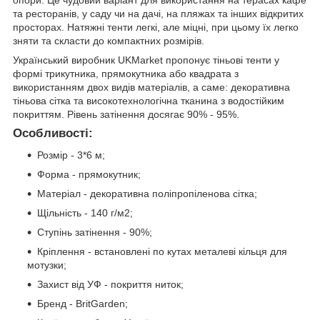
опори. Це чудовий варіант для використання на терасах кафе
та ресторанів, у саду чи на дачі, на пляжах та інших відкритих
просторах. Натяжні тенти легкі, але міцні, при цьому їх легко
зняти та скласти до компактних розмірів.
Український виробник UKMarket пропонує тіньові тенти у
формі трикутника, прямокутника або квадрата з
використанням двох видів матеріалів, а саме: декоративна
тіньова сітка та високотехнологічна тканина з водостійким
покриттям. Рівень затінення досягає 90% - 95%.
Особливості:
Розмір - 3*6 м;
Форма - прямокутник;
Матеріал - декоративна поліпропіленова сітка;
Щільність - 140 г/м2;
Ступінь затінення - 90%;
Кріплення - встановлені по кутах металеві кільця для
мотузки;
Захист від УФ - покриття ниток;
Бренд - BritGarden;