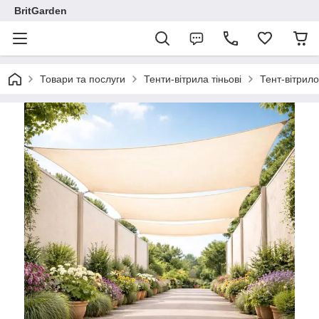
BritGarden
Товари та послуги
Тенти-вітрила тіньові
Тент-вітрило