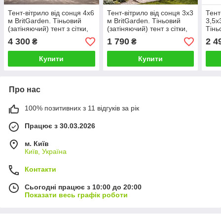
Тент-вітрило від сонця 4х6
Тент-вітрило від сонця 3х3
Тент
м BritGarden. Тіньовий
м BritGarden. Тіньовий
3,5х
(затіняючий) тент з сітки,
(затіняючий) тент з сітки,
Тінь
молоко. Тінь 95%
молоко. Тінь 95%
тент
4 300
1 790
2 4
₴
₴
95%
Купити
Купити
Про нас
100% позитивних з 11 відгуків за рік
Працює з 30.03.2026
м. Київ
Київ, Україна
Контакти
Сьогодні працює з 10:00 до 20:00
Показати весь графік роботи