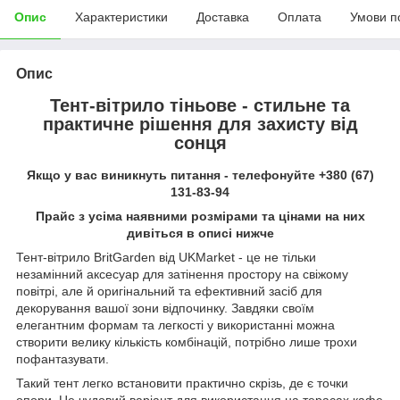
Опис
Характеристики
Доставка
Оплата
Умови п
Опис
Тент-вітрило тіньове - стильне та
практичне рішення для захисту від
сонця
Якщо у вас виникнуть питання - телефонуйте +380 (67)
131-83-94
Прайс з усіма наявними розмірами та цінами на них
дивіться в описі нижче
Тент-вітрило BritGarden від UKMarket - це не тільки
незамінний аксесуар для затінення простору на свіжому
повітрі, але й оригінальний та ефективний засіб для
декорування вашої зони відпочинку. Завдяки своїм
елегантним формам та легкості у використанні можна
створити велику кількість комбінацій, потрібно лише трохи
пофантазувати.
Такий тент легко встановити практично скрізь, де є точки