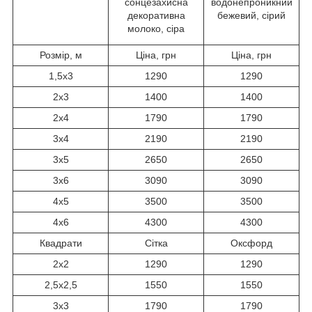
сонцезахисна
водонепроникний
декоративна
бежевий, сірий
молоко, сіра
Розмір, м
Ціна, грн
Ціна, грн
1,5x3
1290
1290
2x3
1400
1400
2x4
1790
1790
3x4
2190
2190
3x5
2650
2650
3x6
3090
3090
4x5
3500
3500
4x6
4300
4300
Квадрати
Сітка
Оксфорд
2x2
1290
1290
2,5x2,5
1550
1550
3x3
1790
1790