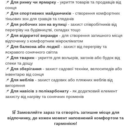
📌
Для ринку чи ярмарку
- укриття товарів та продавців від
сонця
📌
Для спортивних майданчиків
- створення комфортних
тіньових зон для гравців та глядачів
📌
Для робочих зон на вулиці
- захист співробітників від
перегріву на будівництві, складах тощо
📌
Для відкритої веранди
- для створення затишного місця
відпочинку з комфортним мікрокліматом
📌
Для балкона або лоджії
- захист від перегріву та
яскравого сонячного світла
📌
Для тварин
- укриття для вольєрів, загонів або будок від
спеки та дощу
📌
Для зберігання
- захист садової техніки, велосипедів або
інвентарю від сонця
📌
Для меблів
- захист садових або пляжних меблів від
вигоряння
📌
Для навісів з полікарбонату
- як додатковий елемент
захисту від нагріву та сонячних променів
🛒 Замовляйте зараз та створіть затишне місце для
відпочинку, де кожен момент наповнений комфортом та
гармонією!