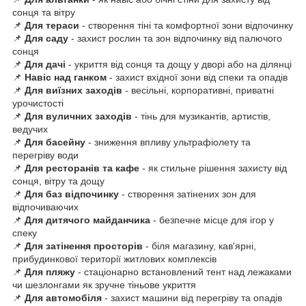
сонця та вітру
📌
Для тераси
- створення тіні та комфортної зони відпочинку
📌
Для саду
- захист рослин та зон відпочинку від палючого
сонця
📌
Для дачі
- укриття від сонця та дощу у дворі або на ділянці
📌
Навіс над ганком
- захист вхідної зони від спеки та опадів
📌
Для виїзних заходів
- весільні, корпоративні, приватні
урочистості
📌
Для вуличних заходів
- тінь для музикантів, артистів,
ведучих
📌
Для басейну
- зниження впливу ультрафіолету та
перегріву води
📌
Для ресторанів та кафе
- як стильне рішення захисту від
сонця, вітру та дощу
📌
Для баз відпочинку
- створення затінених зон для
відпочиваючих
📌
Для дитячого майданчика
- безпечне місце для ігор у
спеку
📌
Для затінення просторів
- біля магазину, кав'ярні,
прибудинкової території житлових комплексів
📌
Для пляжу
- стаціонарно встановлений тент над лежаками
чи шезлонгами як зручне тіньове укриття
📌
Для автомобіля
- захист машини від перегріву та опадів