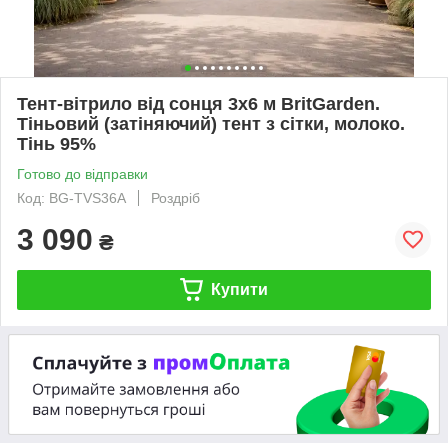
Тент-вітрило від сонця 3х6 м BritGarden.
Тіньовий (затіняючий) тент з сітки, молоко.
Тінь 95%
Готово до відправки
Код: BG-TVS36А
Роздріб
3 090
₴
Купити