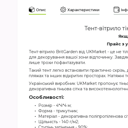
Опис
Характеристики
Інф
Тент-вітрило т
Якщо
Прайс з 
Тент-вітрило BritGarden від UKMarket - це не т
для декорування вашої зони відпочинку. Завдяк
лише трохи пофантазувати.
Такий тент легко встановити практично скрізь, 
пляжах та інших відкритих просторах. Натяжні тен
Український виробник UKMarket пропонує тіньов
декоративна тіньова сітка та високотехнологічн
Особливості:
Розмір - 4*4*4 м;
Форма - трикутник;
Матеріал - декоративна поліпропіленова сі
Щільність - 140 г/м2;
Ступінь затінення - 90%;