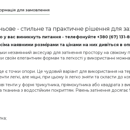
ормація для замовлення
іньове - стильне та практичне рішення для за
 у вас виникнуть питання - телефонуйте +380 (67) 131-
усіма наявними розмірами та цінами на них дивіться в оп
ільки незамінний аксесуар для затінення простору на свіжому п
и своїм елегантним формам та легкості у використанні можна 
де є точки опори. Це чудовий варіант для використання на тера
ти легкі, але міцні, при цьому їх легко зняти та скласти до ко
і тенти у формі трикутника, прямокутника або квадрата з вик
а тканина з водостійким покриттям. Рівень затінення досягає 
тка;