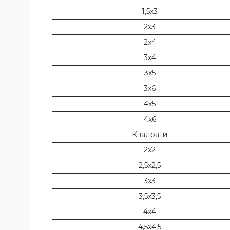
1,5x3
2x3
2x4
3x4
3x5
3x6
4x5
4x6
Квадрати
2x2
2,5x2,5
3x3
3,5x3,5
4x4
4,5х4,5