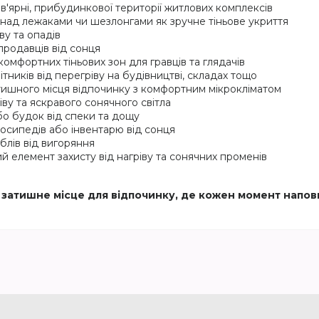
ав'ярні, прибудинкової території житлових комплексів
 над лежаками чи шезлонгами як зручне тіньове укриття
ву та опадів
 продавців від сонця
комфортних тіньових зон для гравців та глядачів
ітників від перегріву на будівництві, складах тощо
тишного місця відпочинку з комфортним мікрокліматом
іву та яскравого сонячного світла
або будок від спеки та дощу
елосипедів або інвентарю від сонця
блів від вигоряння
й елемент захисту від нагріву та сонячних променів
ть затишне місце для відпочинку, де кожен момент напо