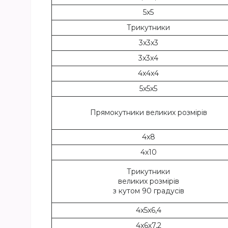
5x5
Трикутники
3x3x3
3x3x4
4x4x4
5x5x5
Прямокутники великих розмірів
4x8
4x10
Трикутники
великих розмірів
з кутом 90 градусів
4х5х6,4
4х6х7,2