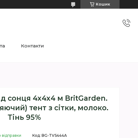
Кошик
та
Контакти
ід сонця 4х4х4 м BritGarden.
яючий) тент з сітки, молоко.
Тінь 95%
о відправки
Код:
BG-TVS444А