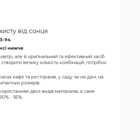
хисту від сонця
83-94
исі нижче
овітрі, але й оригінальний та ефективний засіб
створити велику кількість комбінацій, потрібно
сах кафе та ресторанів, у саду чи на дачі, на
мпактних розмірів.
ористанням двох видів матеріалів, а саме:
90% - 95%.