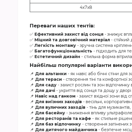
4х7х8
Переваги наших тентів:
✅
Ефективний захист від сонця
- знижує впл
✅
Міцний та довговічний матеріал
- стійкий
✅
Легкість монтажу
- зручна система кріплен
✅
Багатофункціональність
- підходить для те
✅
Естетичний дизайн
- стильна форма вітрил
Найбільш популярні варіанти викори
📌
Для альтанки
- як навіс або бічні стіни для з
📌
Для тераси
- створення тіні та комфортної 
📌
Для саду
- захист рослин та зон відпочинку
📌
Для дачі
- укриття від сонця та дощу у дворі
📌
Навіс над ганком
- захист вхідної зони від 
📌
Для виїзних заходів
- весільні, корпоративн
📌
Для вуличних заходів
- тінь для музикантів,
📌
Для басейну
- зниження впливу ультрафіоле
📌
Для ресторанів та кафе
- як стильне рішен
📌
Для баз відпочинку
- створення затінених 
📌
Для дитячого майданчика
- безпечне місц