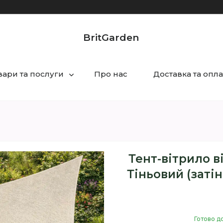
BritGarden
вари та послуги
Про нас
Доставка та опла
Тент-вітрило в
Тіньовий (затін
Готово д