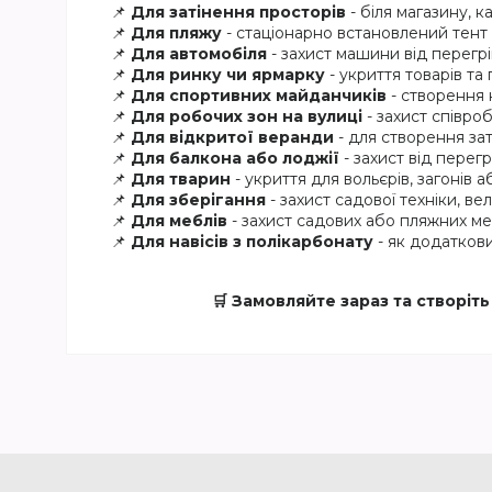
📌
Для затінення просторів
- біля магазину, к
📌
Для пляжу
- стаціонарно встановлений тент
📌
Для автомобіля
- захист машини від перегрі
📌
Для ринку чи ярмарку
- укриття товарів та
📌
Для спортивних майданчиків
- створення 
📌
Для робочих зон на вулиці
- захист співроб
📌
Для відкритої веранди
- для створення за
📌
Для балкона або лоджії
- захист від перегр
📌
Для тварин
- укриття для вольєрів, загонів 
📌
Для зберігання
- захист садової техніки, в
📌
Для меблів
- захист садових або пляжних ме
📌
Для навісів з полікарбонату
- як додаткови
🛒 Замовляйте зараз та створі