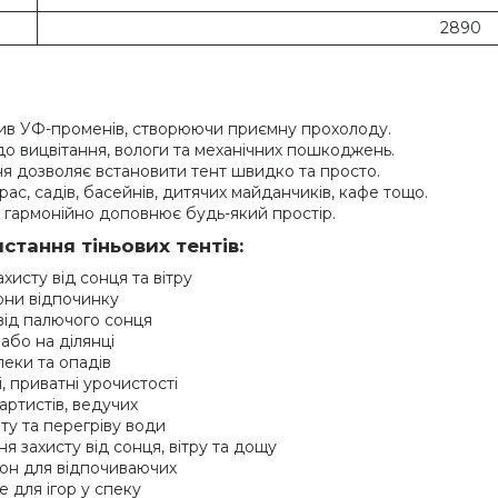
2890
ив УФ-променів, створюючи приємну прохолоду.
 до вицвітання, вологи та механічних пошкоджень.
ня дозволяє встановити тент швидко та просто.
рас, садів, басейнів, дитячих майданчиків, кафе тощо.
а гармонійно доповнює будь-який простір.
стання тіньових тентів:
ахисту від сонця та вітру
зони відпочинку
 від палючого сонця
 або на ділянці
спеки та опадів
і, приватні урочистості
 артистів, ведучих
ту та перегріву води
ня захисту від сонця, вітру та дощу
зон для відпочиваючих
е для ігор у спеку