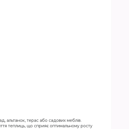
лад, альтанок, терас або садових меблів.
риття теплиць, що сприяє оптимальному росту