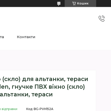
Кошик
та
Контакти
 (скло) для альтанки, тераси
den, гнучке ПВХ вікно (скло)
альтанки, тераси
о відправки
Код:
BG-PVH152А