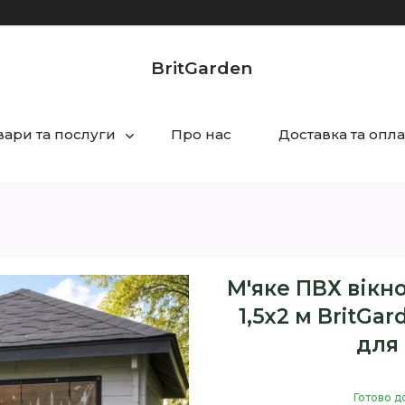
BritGarden
вари та послуги
Про нас
Доставка та опла
М'яке ПВХ вікно
1,5х2 м BritGar
для 
Готово д