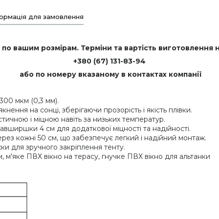
ормація для замовлення
по вашим розмірам. Терміни та вартість виготовлення
+380 (67) 131-83-94
або по номеру вказаному в контактах компанії
00 мкм (0,3 мм).
кнення на сонці, зберігаючи прозорість і якість плівки.
тичною і міцною навіть за низьких температур.
вширшки 4 см для додаткової міцності та надійності.
рез кожні 50 см, що забезпечує легкий і надійний монтаж.
ки для зручного закріплення тенту.
м, м'яке ПВХ вікно на терасу, гнучке ПВХ вікно для альтанки