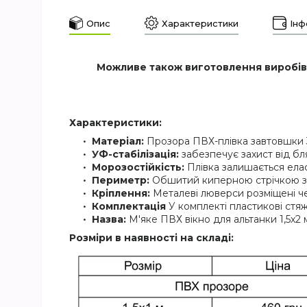
Опис
Характеристики
Інф
Можливе також виготовлення виробів 
Характеристики:
Матеріал:
Прозора ПВХ-плівка завтовшки 3
УФ-стабілізація:
забезпечує захист від бля
Морозостійкість:
Плівка залишається елас
Периметр:
Обшитий киперною стрічкою за
Кріплення:
Металеві люверси розміщені че
Комплектація
У комплекті пластикові стяж
Назва:
М'яке ПВХ вікно для альтанки 1,5х2 
Розміри в наявності на складі: